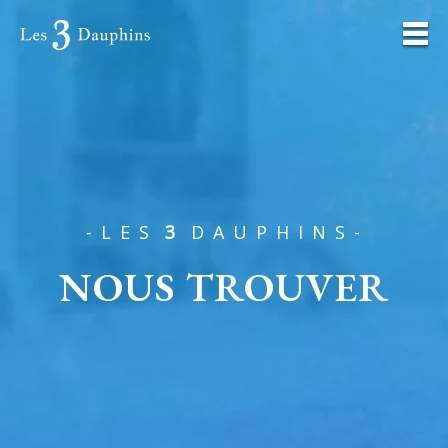
- L E S
3
D A U P H I N S -
NOUS TROUVER